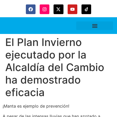
Gaceta Trubitaria
El Plan Invierno
ejecutado por la
Alcaldía del Cambio
ha demostrado
eficacia
¡Manta es ejemplo de prevención!
A pesar de las intensas lluvias que han azotado a