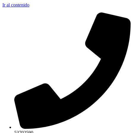
Ir al contenido
53702590