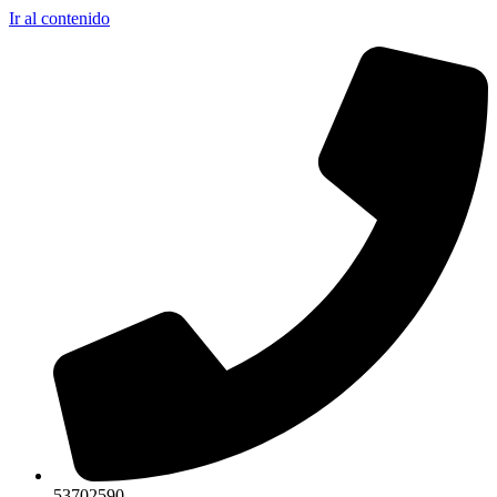
Ir al contenido
53702590