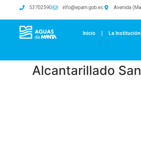
53702590
info@epam.gob.ec
Avenida (Mal
Inicio
La Institución
Alcantarillado San