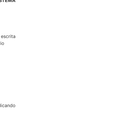
ISTEMA
 escrita
io
ndicando