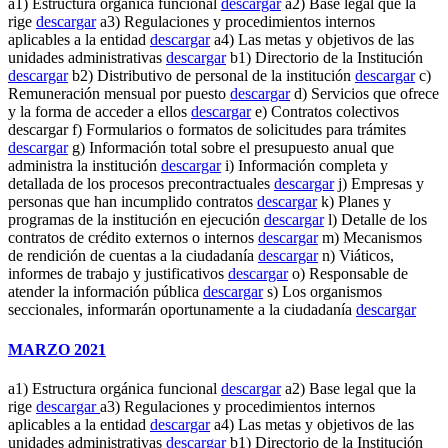
a1) Estructura orgánica funcional
descargar
a2) Base legal que la
rige
descargar
a3) Regulaciones y procedimientos internos
aplicables a la entidad
descargar
a4) Las metas y objetivos de las
unidades administrativas
descargar
b1) Directorio de la Institución
descargar
b2) Distributivo de personal de la institución
descargar
c)
Remuneración mensual por puesto
descargar
d) Servicios que ofrece
y la forma de acceder a ellos
descargar
e) Contratos colectivos
descargar f) Formularios o formatos de solicitudes para trámites
descargar
g) Información total sobre el presupuesto anual que
administra la institución
descargar
i) Información completa y
detallada de los procesos precontractuales
descargar
j) Empresas y
personas que han incumplido contratos
descargar
k) Planes y
programas de la institución en ejecución
descargar
l) Detalle de los
contratos de crédito externos o internos
descargar
m) Mecanismos
de rendición de cuentas a la ciudadanía
descargar
n) Viáticos,
informes de trabajo y justificativos
descargar
o) Responsable de
atender la información pública
descargar
s) Los organismos
seccionales, informarán oportunamente a la ciudadanía
descargar
MARZO 2021
a1) Estructura orgánica funcional
descargar
a2) Base legal que la
rige
descargar
a3) Regulaciones y procedimientos internos
aplicables a la entidad
descargar
a4) Las metas y objetivos de las
unidades administrativas
descargar
b1) Directorio de la Institución