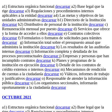
a1) Estructura orgánica funcional
descargar
a2) Base legal que la
rige
descargar
a3) Regulaciones y procedimientos internos
aplicables a la entidad
descargar
a4) Las metas y objetivos de las
unidades administrativas
descargar
b1) Directorio de la Institución
descargar
b2) Distributivo de personal de la institución
descargar
c)
Remuneración mensual por puesto
descargar
d) Servicios que ofrece
y la forma de acceder a ellos
descargar
e) Contratos colectivos
descargar
f) Formularios o formatos de solicitudes para trámites
descargar
g) Información total sobre el presupuesto anual que
administra la institución
descargar
h) Los resultados de las auditorías
internas
descargar
i) Información completa y detallada de los
procesos precontractuales
descargar
j) Empresas y personas que han
incumplido contratos
descargar
k) Planes y programas de la
institución en ejecución
descargar
l) Detalle de los contratos de
crédito externos o internos
descargar
m) Mecanismos de rendición
de cuentas a la ciudadanía
descargar
n) Viáticos, informes de trabajo
y justificativos
descargar
o) Responsable de atender la información
pública
descargar
s) Los organismos seccionales, informarán
oportunamente a la ciudadanía
descargar
OCTUBRE 2021
a1) Estructura orgánica funcional
descargar
a2) Base legal que la
rige
descargar
a3) Regulaciones y procedimientos internos