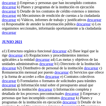
descargar
j) Empresas y personas que han incumplido contratos
descargar
k) Planes y programas de la institución en ejecución
descargar
l) Detalle de los contratos de crédito externos o internos
descargar
m) Mecanismos de rendición de cuentas a la ciudadanía
descargar
n) Viáticos, informes de trabajo y justificativos
descargar
o) Responsable de atender la información pública
descargar
s) Los
organismos seccionales, informarán oportunamente a la ciudadanía
descargar
JUNIO 2021
a1) Estructura orgánica funcional
descargar
a2) Base legal que la
rige
descargar
a3) Regulaciones y procedimientos internos
aplicables a la entidad
descargar
a4) Las metas y objetivos de las
unidades administrativas
descargar
b1) Directorio de la Institución
descargar
b2) Distributivo de personal de la institución
descargar
c)
Remuneración mensual por puesto
descargar
d) Servicios que ofrece
y la forma de acceder a ellos
descargar
e) Contratos colectivos
descargar
f) Formularios o formatos de solicitudes para trámites
descargar
g) Información total sobre el presupuesto anual que
administra la institución
descargar
i) Información completa y
detallada de los procesos precontractuales
descargar
j) Empresas y
personas que han incumplido contratos
descargar
k) Planes y
programas de la institución en ejecución
descargar
l) Detalle de los