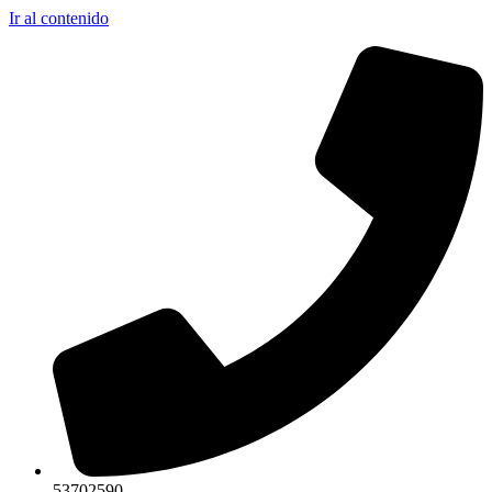
Ir al contenido
53702590