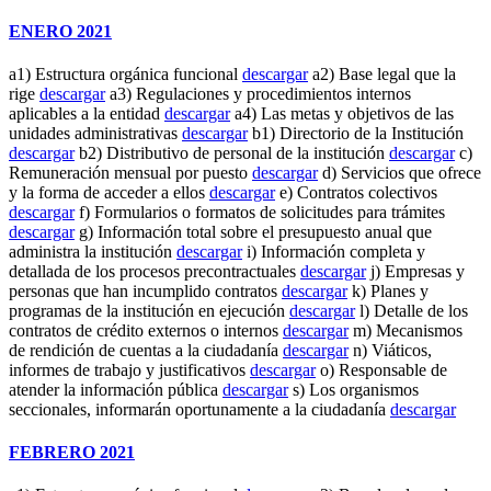
ENERO 2021
a1) Estructura orgánica funcional
descargar
a2) Base legal que la
rige
descargar
a3) Regulaciones y procedimientos internos
aplicables a la entidad
descargar
a4) Las metas y objetivos de las
unidades administrativas
descargar
b1) Directorio de la Institución
descargar
b2) Distributivo de personal de la institución
descargar
c)
Remuneración mensual por puesto
descargar
d) Servicios que ofrece
y la forma de acceder a ellos
descargar
e) Contratos colectivos
descargar
f) Formularios o formatos de solicitudes para trámites
descargar
g) Información total sobre el presupuesto anual que
administra la institución
descargar
i) Información completa y
detallada de los procesos precontractuales
descargar
j) Empresas y
personas que han incumplido contratos
descargar
k) Planes y
programas de la institución en ejecución
descargar
l) Detalle de los
contratos de crédito externos o internos
descargar
m) Mecanismos
de rendición de cuentas a la ciudadanía
descargar
n) Viáticos,
informes de trabajo y justificativos
descargar
o) Responsable de
atender la información pública
descargar
s) Los organismos
seccionales, informarán oportunamente a la ciudadanía
descargar
FEBRERO 2021