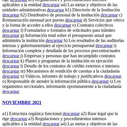
aplicables a la entidad
descargar
a4) Las metas y objetivos de las
unidades administrativas
descargar
b1) Directorio de la Institución
descargar
b2) Distributivo de personal de la institución
descargar
c)
Remuneración mensual por puesto
descargar
d) Servicios que ofrece
y la forma de acceder a ellos
descargar
e) Contratos colectivos
descargar
f) Formularios o formatos de solicitudes para trámites
descargar
g) Información total sobre el presupuesto anual que
administra la institución
descargar
h) Los resultados de las auditorías
internas y gubernamentales al ejercicio presupuestal
descargar
i)
Información completa y detallada de los procesos precontractuales
descargar
j) Empresas y personas que han incumplido contratos
descargar
k) Planes y programas de la institución en ejecución
descargar
l) Detalle de los contratos de crédito externos o internos
descargar
m) Mecanismos de rendición de cuentas a la ciudadanía
descargar
n) Viáticos, informes de trabajo y justificativos
descargar
o) Responsable de atender la información pública
descargar
s) Los
organismos seccionales, informarán oportunamente a la ciudadanía
descargar
NOVIEMBRE 2021
a1) Estructura orgánica funcional
descargar
a2) Base legal que la
rige
descargar
a3) Regulaciones y procedimientos internos
aplicables a la entidad
descargar
a4) Las metas y objetivos de las