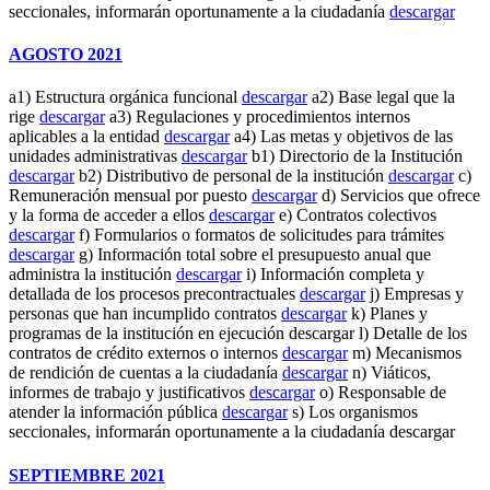
seccionales, informarán oportunamente a la ciudadanía
descargar
AGOSTO 2021
a1) Estructura orgánica funcional
descargar
a2) Base legal que la
rige
descargar
a3) Regulaciones y procedimientos internos
aplicables a la entidad
descargar
a4) Las metas y objetivos de las
unidades administrativas
descargar
b1) Directorio de la Institución
descargar
b2) Distributivo de personal de la institución
descargar
c)
Remuneración mensual por puesto
descargar
d) Servicios que ofrece
y la forma de acceder a ellos
descargar
e) Contratos colectivos
descargar
f) Formularios o formatos de solicitudes para trámites
descargar
g) Información total sobre el presupuesto anual que
administra la institución
descargar
i) Información completa y
detallada de los procesos precontractuales
descargar
j) Empresas y
personas que han incumplido contratos
descargar
k) Planes y
programas de la institución en ejecución descargar l) Detalle de los
contratos de crédito externos o internos
descargar
m) Mecanismos
de rendición de cuentas a la ciudadanía
descargar
n) Viáticos,
informes de trabajo y justificativos
descargar
o) Responsable de
atender la información pública
descargar
s) Los organismos
seccionales, informarán oportunamente a la ciudadanía descargar
SEPTIEMBRE 2021