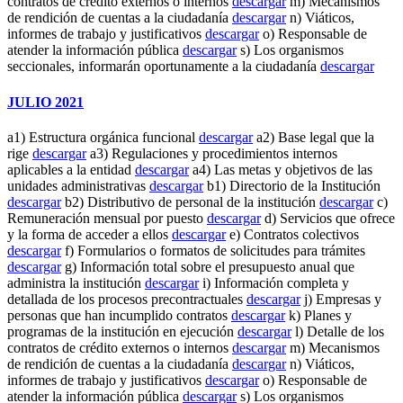
contratos de crédito externos o internos
descargar
m) Mecanismos
de rendición de cuentas a la ciudadanía
descargar
n) Viáticos,
informes de trabajo y justificativos
descargar
o) Responsable de
atender la información pública
descargar
s) Los organismos
seccionales, informarán oportunamente a la ciudadanía
descargar
JULIO 2021
a1) Estructura orgánica funcional
descargar
a2) Base legal que la
rige
descargar
a3) Regulaciones y procedimientos internos
aplicables a la entidad
descargar
a4) Las metas y objetivos de las
unidades administrativas
descargar
b1) Directorio de la Institución
descargar
b2) Distributivo de personal de la institución
descargar
c)
Remuneración mensual por puesto
descargar
d) Servicios que ofrece
y la forma de acceder a ellos
descargar
e) Contratos colectivos
descargar
f) Formularios o formatos de solicitudes para trámites
descargar
g) Información total sobre el presupuesto anual que
administra la institución
descargar
i) Información completa y
detallada de los procesos precontractuales
descargar
j) Empresas y
personas que han incumplido contratos
descargar
k) Planes y
programas de la institución en ejecución
descargar
l) Detalle de los
contratos de crédito externos o internos
descargar
m) Mecanismos
de rendición de cuentas a la ciudadanía
descargar
n) Viáticos,
informes de trabajo y justificativos
descargar
o) Responsable de
atender la información pública
descargar
s) Los organismos