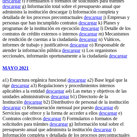
descargar
f) Formularios o formatos de solicitudes para trámites
descargar
g) Información total sobre el presupuesto anual que
administra la institución descargar i) Información completa y
detallada de los procesos precontractuales
descargar
j) Empresas y
personas que han incumplido contratos
descargar
k) Planes y
programas de la institución en ejecución
descargar
l) Detalle de los
contratos de crédito externos o internos
descargar
m) Mecanismos
de rendición de cuentas a la ciudadanía
descargar
n) Viáticos,
informes de trabajo y justificativos
descargar
o) Responsable de
atender la información pública
descargar
s) Los organismos
seccionales, informarán oportunamente a la ciudadanía
descargar
MAYO 2021
a1) Estructura orgánica funcional
descargar
a2) Base legal que la
rige
descargar
a3) Regulaciones y procedimientos internos
aplicables a la entidad
descargar
a4) Las metas y objetivos de las
unidades administrativas
descargar
b1) Directorio de la
Institución
descargar
b2) Distributivo de personal de la institución
descargar
c) Remuneración mensual por puesto
descargar
d)
Servicios que ofrece y la forma de acceder a ellos
descargar
e)
Contratos colectivos
descargar
f) Formularios o formatos de
solicitudes para trámites
descargar
g) Información total sobre el
presupuesto anual que administra la institución
descargar
i)
Información completa y detallada de los procesos precontractuales