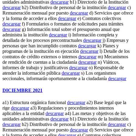
unidades administrativas
descargar
b1) Directorio de la Institución
descargar
b2) Distributivo de personal de la institución
descargar
c)
Remuneración mensual por puesto
descargar
d) Servicios que ofrece
y la forma de acceder a ellos
descargar
e) Contratos colectivos
descargar
f) Formularios o formatos de solicitudes para trámites
descargar
g) Información total sobre el presupuesto anual que
administra la institución
descargar
i) Información completa y
detallada de los procesos precontractuales
descargar
j) Empresas y
personas que han incumplido contratos
descargar
k) Planes y
programas de la institución en ejecución
descargar
l) Detalle de los
contratos de crédito externos o internos
descargar
m) Mecanismos
de rendición de cuentas a la ciudadanía
descargar
n) Viáticos,
informes de trabajo y justificativos
descargar
o) Responsable de
atender la información pública
descargar
s) Los organismos
seccionales, informarán oportunamente a la ciudadanía
descargar
DICIEMBRE 2021
a1) Estructura orgánica funcional
descargar
a2) Base legal que la
rige
descargar
a3) Regulaciones y procedimientos internos
aplicables a la entidad
descargar
a4) Las metas y objetivos de las
unidades administrativas
descargar
b1) Directorio de la Institución
descargar
b2) Distributivo de personal de la institución
descargar
c)
Remuneración mensual por puesto
descargar
d) Servicios que ofrece
y la forma de acceder a ellos
descargar
e) Contratos colectivos