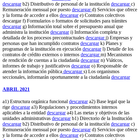
descargar
b2) Distributivo de personal de la institución
descargar
c)
Remuneración mensual por puesto
descargar
d) Servicios que ofrece
y la forma de acceder a ellos
descargar
e) Contratos colectivos
descargar f) Formularios o formatos de solicitudes para trámites
descargar
g) Información total sobre el presupuesto anual que
administra la institución
descargar
i) Información completa y
detallada de los procesos precontractuales
descargar
j) Empresas y
personas que han incumplido contratos
descargar
k) Planes y
programas de la institución en ejecución
descargar
l) Detalle de los
contratos de crédito externos o internos
descargar
m) Mecanismos
de rendición de cuentas a la ciudadanía
descargar
n) Viáticos,
informes de trabajo y justificativos
descargar
o) Responsable de
atender la información pública
descargar
s) Los organismos
seccionales, informarán oportunamente a la ciudadanía
descargar
ABRIL 2021
a1) Estructura orgánica funcional
descargar
a2) Base legal que la
rige
descargar
a3) Regulaciones y procedimientos internos
aplicables a la entidad
descargar
a4) Las metas y objetivos de las
unidades administrativas
descargar
b1) Directorio de la Institución
descargar
b2) Distributivo de personal de la institución
descargar
c)
Remuneración mensual por puesto
descargar
d) Servicios que ofrece
y la forma de acceder a ellos
descargar
e) Contratos colectivos