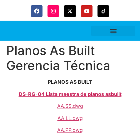
Gaceta Trubitaria
Planos As Built
Gerencia Técnica
PLANOS AS BUILT
DS-RG-04 Lista maestra de planos asbuilt
AA.SS.dwg
AA.LL.dwg
AA.PP.dwg