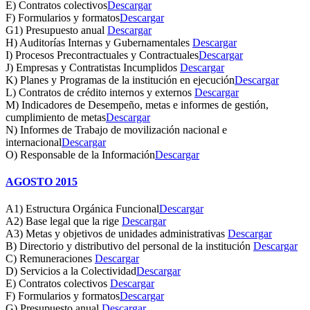
E) Contratos colectivos
Descargar
F) Formularios y formatos
Descargar
G1) Presupuesto anual
Descargar
H) Auditorías Internas y Gubernamentales
Descargar
I) Procesos Precontractuales y Contractuales
Descargar
J) Empresas y Contratistas Incumplidos
Descargar
K) Planes y Programas de la institución en ejecución
Descargar
L) Contratos de crédito internos y externos
Descargar
M) Indicadores de Desempeño, metas e informes de gestión,
cumplimiento de metas
Descargar
N) Informes de Trabajo de movilización nacional e
internacional
Descargar
O) Responsable de la Información
Descargar
AGOSTO 2015
A1) Estructura Orgánica Funcional
Descargar
A2) Base legal que la rige
Descargar
A3) Metas y objetivos de unidades administrativas
Descargar
B) Directorio y distributivo del personal de la institución
Descargar
C) Remuneraciones
Descargar
D) Servicios a la Colectividad
Descargar
E) Contratos colectivos
Descargar
F) Formularios y formatos
Descargar
G) Presupuesto anual
Descargar