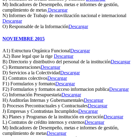
M) Indicadores de Desempeño, metas e informes de gestión,
cumplimiento de metas
Descargar
N) Informes de Trabajo de movilización nacional e internacional
Descargar
O) Responsable de la Información
Descargar
NOVIEMBRE 2015
A1) Estructura Orgánica Funcional
Descargar
A2) Base legal que la rige
Descargar
B) Directorio y distributivo del personal de la institución
Descargar
C) Remuneraciones
Descargar
D) Servicios a la Colectividad
Descargar
E) Contratos colectivos
Descargar
F1) Formularios y formatos
Descargar
F2) Formularios y formatos acceso informacion publica
Descargar
G) Información Presupuestaria
Descargar
H) Auditorías Internas y Gubernamentales
Descargar
I) Procesos Precontractuales y Contractuales
Descargar
J) Empresas y Contratistas Incumplidos
Descargar
K) Planes y Programas de la institución en ejecución
Descargar
L) Contratos de crédito internos y externos
Descargar
M) Indicadores de Desempeño, metas e informes de gestión,
cumplimiento de metas
Descargar