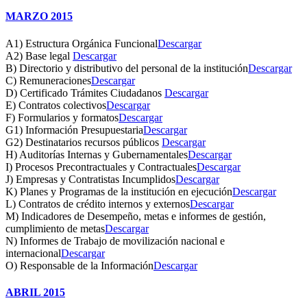
MARZO 2015
A1) Estructura Orgánica Funcional
Descargar
A2) Base legal
Descargar
B) Directorio y distributivo del personal de la institución
Descargar
C) Remuneraciones
Descargar
D) Certificado Trámites Ciudadanos
Descargar
E) Contratos colectivos
Descargar
F) Formularios y formatos
Descargar
G1) Información Presupuestaria
Descargar
G2) Destinatarios recursos públicos
Descargar
H) Auditorías Internas y Gubernamentales
Descargar
I) Procesos Precontractuales y Contractuales
Descargar
J) Empresas y Contratistas Incumplidos
Descargar
K) Planes y Programas de la institución en ejecución
Descargar
L) Contratos de crédito internos y externos
Descargar
M) Indicadores de Desempeño, metas e informes de gestión,
cumplimiento de metas
Descargar
N) Informes de Trabajo de movilización nacional e
internacional
Descargar
O) Responsable de la Información
Descargar
ABRIL 2015