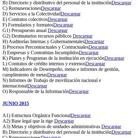
B) Directorio y distributivo del personal de la institución
Descargar
C) Remuneraciones
Descargar
D) Servicios a la Colectividad
Descargar
E) Contratos colectivos
Descargar
F) Formularios y formatos
Descargar
G1) Presupuesto anual
Descargar
G2) Destinatarios recursos públicos
Descargar
H) Auditorías Internas y Gubernamentales
Descargar
I) Procesos Precontractuales y Contractuales
Descargar
J) Empresas y Contratistas Incumplidos
Descargar
K) Planes y Programas de la institución en ejecución
Descargar
L) Contratos de crédito internos y externos
Descargar
M) Indicadores de Desempeño, metas e informes de gestión,
cumplimiento de metas
Descargar
N) Informes de Trabajo de movilización nacional e
internacional
Descargar
O) Responsable de la Información
Descargar
JUNIO 2015
A1) Estructura Orgánica Funcional
Descargar
A2) Base legal que la rige
Descargar
A3) Metas y objetivos de unidades administrativas
Descargar
B) Directorio y distributivo del personal de la institución
Descargar
C) Remuneraciones
Descargar