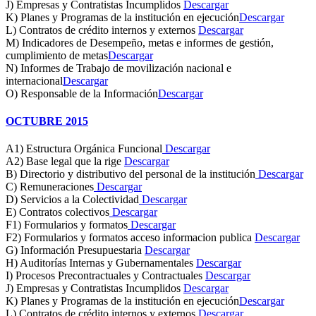
J) Empresas y Contratistas Incumplidos
Descargar
K) Planes y Programas de la institución en ejecución
Descargar
L) Contratos de crédito internos y externos
Descargar
M) Indicadores de Desempeño, metas e informes de gestión,
cumplimiento de metas
Descargar
N) Informes de Trabajo de movilización nacional e
internacional
Descargar
O) Responsable de la Información
Descargar
OCTUBRE 2015
A1) Estructura Orgánica Funcional
Descargar
A2) Base legal que la rige
Descargar
B) Directorio y distributivo del personal de la institución
Descargar
C) Remuneraciones
Descargar
D) Servicios a la Colectividad
Descargar
E) Contratos colectivos
Descargar
F1) Formularios y formatos
Descargar
F2) Formularios y formatos acceso informacion publica
Descargar
G) Información Presupuestaria
Descargar
H) Auditorías Internas y Gubernamentales
Descargar
I) Procesos Precontractuales y Contractuales
Descargar
J) Empresas y Contratistas Incumplidos
Descargar
K) Planes y Programas de la institución en ejecución
Descargar
L) Contratos de crédito internos y externos
Descargar