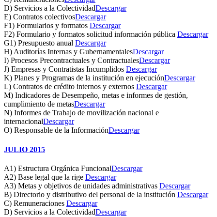
D) Servicios a la Colectividad
Descargar
E) Contratos colectivos
Descargar
F1) Formularios y formatos
Descargar
F2) Formulario y formatos solicitud información pública
Descargar
G1) Presupuesto anual
Descargar
H) Auditorías Internas y Gubernamentales
Descargar
I) Procesos Precontractuales y Contractuales
Descargar
J) Empresas y Contratistas Incumplidos
Descargar
K) Planes y Programas de la institución en ejecución
Descargar
L) Contratos de crédito internos y externos
Descargar
M) Indicadores de Desempeño, metas e informes de gestión,
cumplimiento de metas
Descargar
N) Informes de Trabajo de movilización nacional e
internacional
Descargar
O) Responsable de la Información
Descargar
JULIO 2015
A1) Estructura Orgánica Funcional
Descargar
A2) Base legal que la rige
Descargar
A3) Metas y objetivos de unidades administrativas
Descargar
B) Directorio y distributivo del personal de la institución
Descargar
C) Remuneraciones
Descargar
D) Servicios a la Colectividad
Descargar