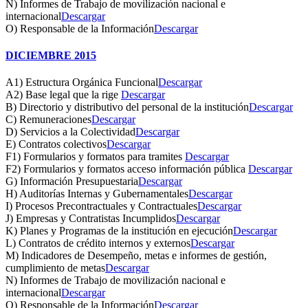
N) Informes de Trabajo de movilización nacional e
internacional
Descargar
O) Responsable de la Información
Descargar
DICIEMBRE 2015
A1) Estructura Orgánica Funcional
Descargar
A2) Base legal que la rige
Descargar
B) Directorio y distributivo del personal de la institución
Descargar
C) Remuneraciones
Descargar
D) Servicios a la Colectividad
Descargar
E) Contratos colectivos
Descargar
F1) Formularios y formatos para tramites
Descargar
F2) Formularios y formatos acceso información pública
Descargar
G) Información Presupuestaria
Descargar
H) Auditorías Internas y Gubernamentales
Descargar
I) Procesos Precontractuales y Contractuales
Descargar
J) Empresas y Contratistas Incumplidos
Descargar
K) Planes y Programas de la institución en ejecución
Descargar
L) Contratos de crédito internos y externos
Descargar
M) Indicadores de Desempeño, metas e informes de gestión,
cumplimiento de metas
Descargar
N) Informes de Trabajo de movilización nacional e
internacional
Descargar
O) Responsable de la Información
Descargar