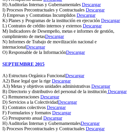
H) Auditorías Internas y Gubernamentales
Descargar
I) Procesos Precontractuales y Contractuales
Descargar
J) Empresas y Contratistas Incumplidos
Descargar
K) Planes y Programas de la institución en ejecución
Descargar
L) Contratos de crédito internos y externos
Descargar
M) Indicadores de Desempeño, metas e informes de gestión,
cumplimiento de metas
Descargar
N) Informes de Trabajo de movilización nacional e
internacional
Descargar
O) Responsable de la Información
Descargar
SEPTIEMBRE 2015
A) Estructura Orgánica Funcional
Descargar
A2) Base legal que la rige
Descargar
A3) Metas y objetivos unidades administrativas
Descargar
B) Directorio y distributivo del personal de la institución
Descargar
C) Remuneraciones
Descargar
D) Servicios a la Colectividad
Descargar
E) Contratos colectivos
Descargar
F) Formularios y formatos
Descargar
G) Presupuesto anual
Descargar
H) Auditorías Internas y Gubernamentales
Descargar
I) Procesos Precontractuales y Contractuales
Descargar