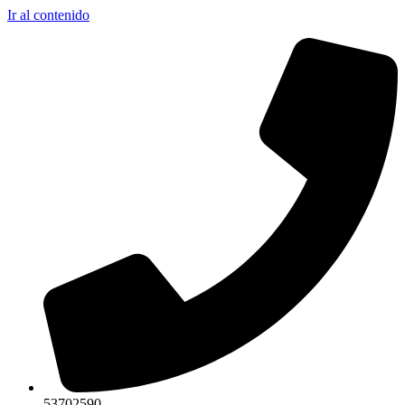
Ir al contenido
53702590