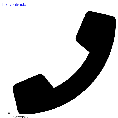
Ir al contenido
53702590