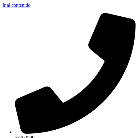
Ir al contenido
53702590