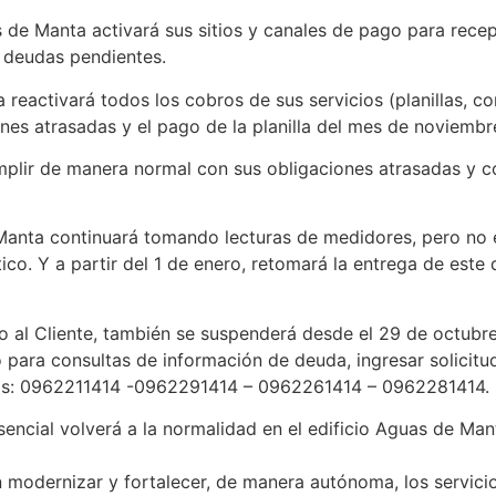
s de Manta activará sus sitios y canales de pago para rece
 deudas pendientes.
 reactivará todos los cobros de sus servicios (planillas, c
nes atrasadas y el pago de la planilla del mes de noviembr
mplir de manera normal con sus obligaciones atrasadas y co
Manta continuará tomando lecturas de medidores, pero no e
ico. Y a partir del 1 de enero, retomará la entrega de est
cio al Cliente, también se suspenderá desde el 29 de octubr
o para consultas de información de deuda, ingresar solicitu
ros: 0962211414 -0962291414 – 0962261414 – 0962281414.
esencial volverá a la normalidad en el edificio Aguas de Mant
n modernizar y fortalecer, de manera autónoma, los servic