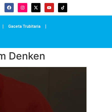
Gaceta Trubitaria
em Denken