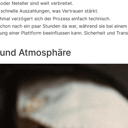
oder Neteller sind weit verbreitet.
f schnelle Auszahlungen, was Vertrauen stärkt.
hmal verzögert sich der Prozess einfach technisch.
schon nach ein paar Stunden da war, während sie bei einem 
mung einer Plattform beeinflussen kann. Sicherheit und T
e und Atmosphäre