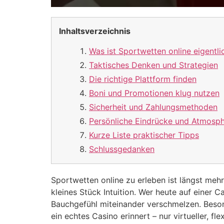
Inhaltsverzeichnis
Was ist Sportwetten online eigentli
Taktisches Denken und Strategien
Die richtige Plattform finden
Boni und Promotionen klug nutzen
Sicherheit und Zahlungsmethoden
Persönliche Eindrücke und Atmosp
Kurze Liste praktischer Tipps
Schlussgedanken
Sportwetten online zu erleben ist längst mehr,
kleines Stück Intuition. Wer heute auf einer C
Bauchgefühl miteinander verschmelzen. Beso
ein echtes Casino erinnert – nur virtueller, f