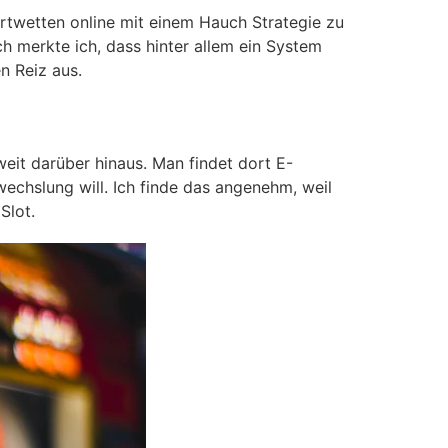
portwetten online mit einem Hauch Strategie zu
 merkte ich, dass hinter allem ein System
n Reiz aus.
eit darüber hinaus. Man findet dort E-
echslung will. Ich finde das angenehm, weil
Slot.