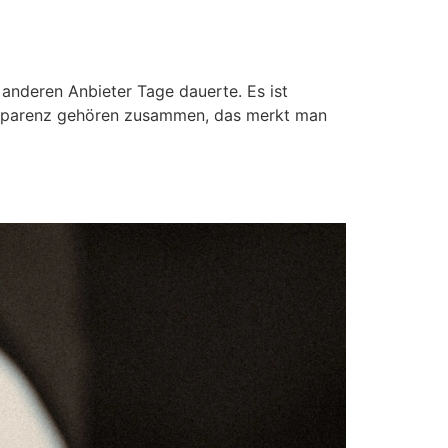
anderen Anbieter Tage dauerte. Es ist
ransparenz gehören zusammen, das merkt man