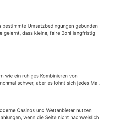
 an bestimmte Umsatzbedingungen gebunden
 gelernt, dass kleine, faire Boni langfristig
n wie ein ruhiges Kombinieren von
nchmal schwer, aber es lohnt sich jedes Mal.
 Moderne Casinos und Wettanbieter nutzen
ahlungen, wenn die Seite nicht nachweislich