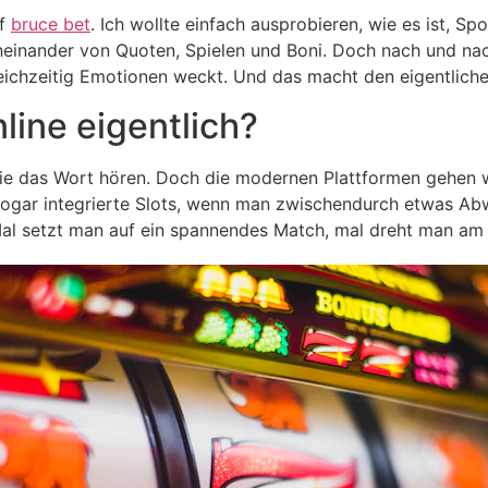
uf
bruce bet
. Ich wollte einfach ausprobieren, wie es ist, S
einander von Quoten, Spielen und Boni. Doch nach und nach
leichzeitig Emotionen weckt. Und das macht den eigentliche
line eigentlich?
sie das Wort hören. Doch die modernen Plattformen gehen w
 sogar integrierte Slots, wenn man zwischendurch etwas Abw
 Mal setzt man auf ein spannendes Match, mal dreht man am 