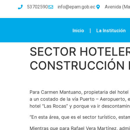
53702590
info@epam.gob.ec
Avenida (Mal
Inicio
La Institución
SECTOR HOTELER
CONSTRUCCIÓN 
Para Carmen Mantuano, propietaria del hotel “
a un costado de la vía Puerto – Aeropuerto, e
hotel “Las Rocas” y porque va ir descontamin
“En esta área, que es el sector turístico, e
Mientras que para Rafael Vera Martínez, admini