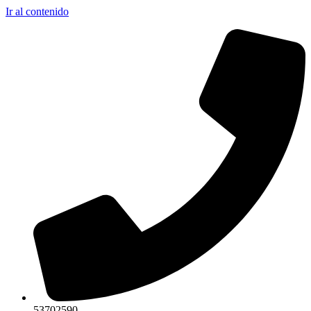
Ir al contenido
53702590