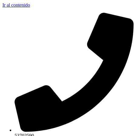
Ir al contenido
53702590