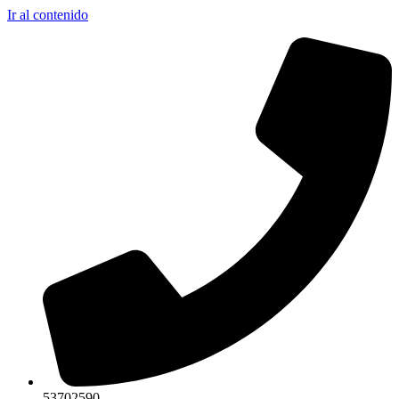
Ir al contenido
53702590