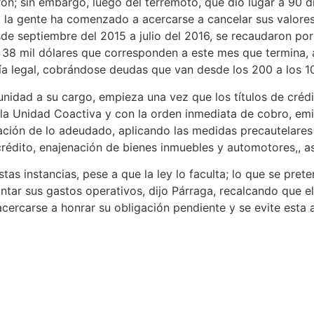
ron; sin embargo, luego del terremoto, que dio lugar a 90 d
, la gente ha comenzado a acercarse a cancelar sus valores,
de septiembre del 2015 a julio del 2016, se recaudaron por 
 38 mil dólares que corresponden a este mes que termina,
a legal, cobrándose deudas que van desde los 200 a los 10
unidad a su cargo, empieza una vez que los títulos de crédi
 la Unidad Coactiva y con la orden inmediata de cobro, emi
ación de lo adeudado, aplicando las medidas precautelares 
rédito, enajenación de bienes inmuebles y automotores,, así
tas instancias, pese a que la ley lo faculta; lo que se pret
tar sus gastos operativos, dijo Párraga, recalcando que el
acercarse a honrar su obligación pendiente y se evite esta a