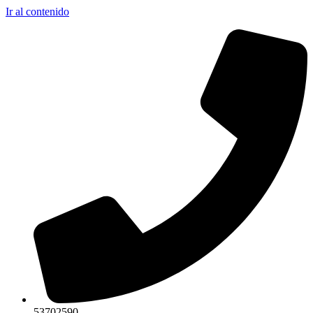
Ir al contenido
53702590