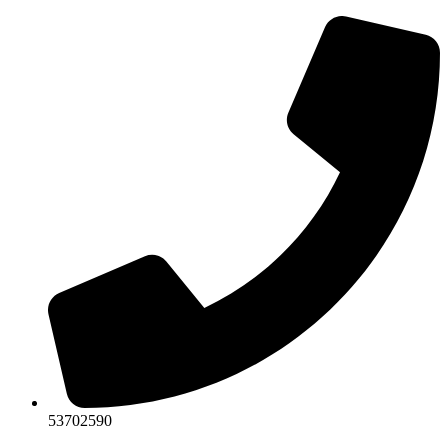
Ir
al
contenido
53702590