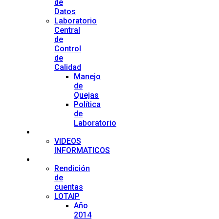
de
Datos
Laboratorio
Central
de
Control
de
Calidad
Manejo
de
Quejas
Política
de
Laboratorio
Prensa
VIDEOS
INFORMATICOS
Transparencia
Rendición
de
cuentas
LOTAIP
Año
2014