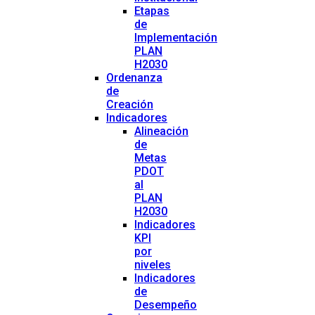
Etapas
de
Implementación
PLAN
H2030
Ordenanza
de
Creación
Indicadores
Alineación
de
Metas
PDOT
al
PLAN
H2030
Indicadores
KPI
por
niveles
Indicadores
de
Desempeño