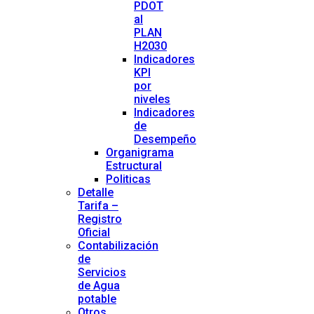
PDOT
al
PLAN
H2030
Indicadores
KPI
por
niveles
Indicadores
de
Desempeño
Organigrama
Estructural
Politicas
Detalle
Tarifa –
Registro
Oficial
Contabilización
de
Servicios
de Agua
potable
Otros