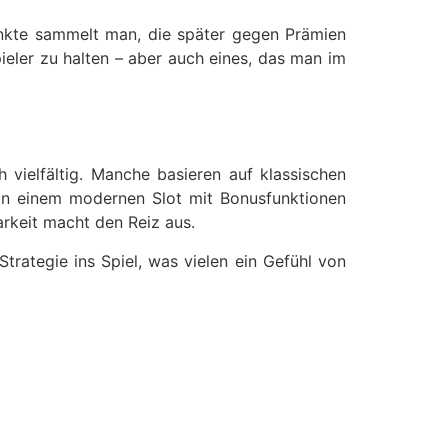
unkte sammelt man, die später gegen Prämien
ieler zu halten – aber auch eines, das man im
h vielfältig. Manche basieren auf klassischen
l an einem modernen Slot mit Bonusfunktionen
arkeit macht den Reiz aus.
trategie ins Spiel, was vielen ein Gefühl von