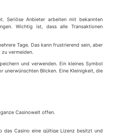
. Seriöse Anbieter arbeiten mit bekannten
gen. Wichtig ist, dass alle Transaktionen
ehrere Tage. Das kann frustrierend sein, aber
n zu vermeiden.
 speichern und verwenden. Ein kleines Symbol
r unerwünschten Blicken. Eine Kleinigkeit, die
e ganze Casinowelt offen.
b das Casino eine gültige Lizenz besitzt und