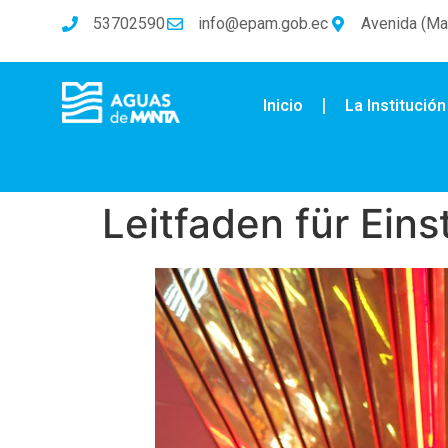
53702590
info@epam.gob.ec
Avenida (Mal
Inicio
La Institución
Leitfaden für Eins