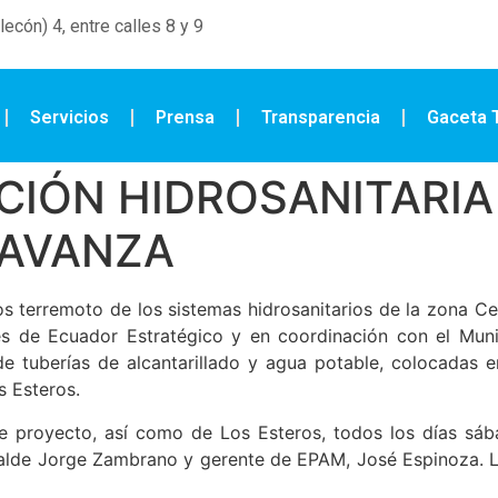
ecón) 4, entre calles 8 y 9
Servicios
Prensa
Transparencia
Gaceta T
IÓN HIDROSANITARIA
 AVANZA
os terremoto de los sistemas hidrosanitarios de la zona C
vés de Ecuador Estratégico y en coordinación con el Mun
de tuberías de alcantarillado y agua potable, colocadas e
s Esteros.
e proyecto, así como de Los Esteros, todos los días sáb
lcalde Jorge Zambrano y gerente de EPAM, José Espinoza. L