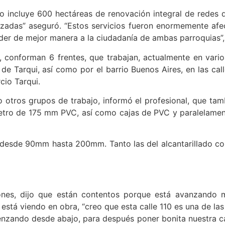
o incluye 600 hectáreas de renovación integral de redes 
azadas” aseguró. “Estos servicios fueron enormemente afe
nder de mejor manera a la ciudadanía de ambas parroquias”,
 conforman 6 frentes, que trabajan, actualmente en vari
 Tarqui, así como por el barrio Buenos Aires, en las calles
cio Tarqui.
tros grupos de trabajo, informó el profesional, que tambi
metro de 175 mm PVC, así como cajas de PVC y paralelamen
va desde 90mm hasta 200mm. Tanto las del alcantarillado 
riones, dijo que están contentos porque está avanzando m
está viendo en obra, “creo que esta calle 110 es una de la
zando desde abajo, para después poner bonita nuestra call