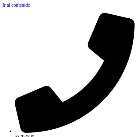
Ir al contenido
53702590