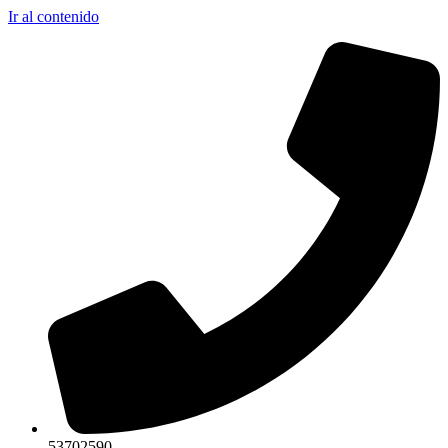
Ir al contenido
53702590