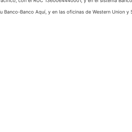
acífico, con el RUC 1360064440001, y en el sistema Banc
Tu Banco-Banco Aquí, y en las oficinas de Western Union y 