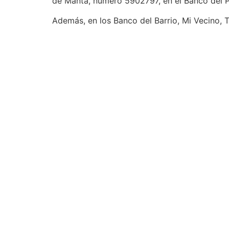
de Manta, número 5902797, en el Banco del P
Además, en los Banco del Barrio, Mi Vecino, 