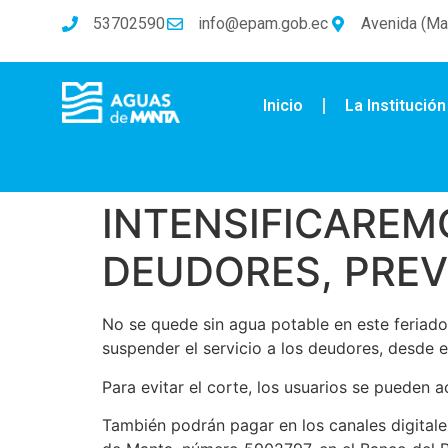
53702590
info@epam.gob.ec
Avenida (Mal
Inicio
La Institución
INTENSIFICAREM
DEUDORES, PREV
No se quede sin agua potable en este feriado 
suspender el servicio a los deudores, desde e
Para evitar el corte, los usuarios se pueden 
También podrán pagar en los canales digitales