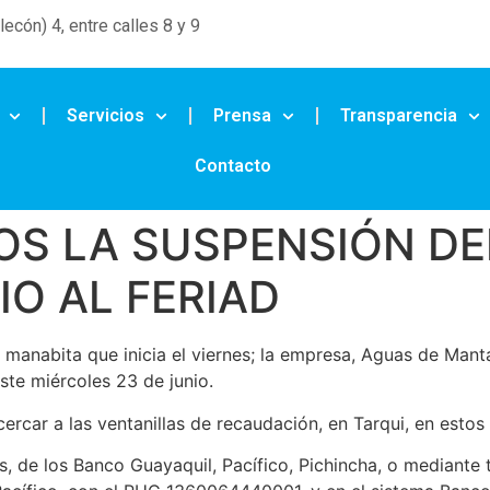
ecón) 4, entre calles 8 y 9
Servicios
Prensa
Transparencia
Contacto
OS LA SUSPENSIÓN DEL
IO AL FERIAD
manabita que inicia el viernes; la empresa, Aguas de Manta
ste miércoles 23 de junio.
acercar a las ventanillas de recaudación, en Tarqui, en esto
, de los Banco Guayaquil, Pacífico, Pichincha, o mediante 