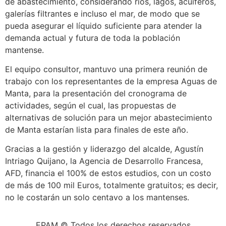
escort
de abastecimiento, considerando ríos, lagos, acuíferos,
konya
galerías filtrantes e incluso el mar, de modo que se
travesti
pueda asegurar el líquido suficiente para atender la
konya
demanda actual y futura de toda la población
escort
mantense.
marmaris
El equipo consultor, mantuvo una primera reunión de
seks
trabajo con los representantes de la empresa Aguas de
hikayeleri
Manta, para la presentación del cronograma de
actividades, según el cual, las propuestas de
alternativas de solución para un mejor abastecimiento
de Manta estarían lista para finales de este año.
Gracias a la gestión y liderazgo del alcalde, Agustín
Intriago Quijano, la Agencia de Desarrollo Francesa,
AFD, financia el 100% de estos estudios, con un costo
de más de 100 mil Euros, totalmente gratuitos; es decir,
no le costarán un solo centavo a los mantenses.
EPAM © Todos los derechos reservados