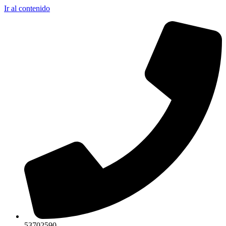
Ir al contenido
53702590