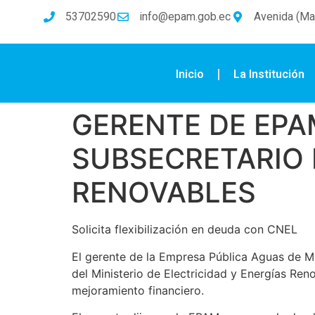
53702590
info@epam.gob.ec
Avenida (Mal
Inicio
La Institución
GERENTE DE EP
SUBSECRETARIO 
RENOVABLES
Solicita flexibilización en deuda con CNEL
El gerente de la Empresa Pública Aguas de M
del Ministerio de Electricidad y Energías Ren
mejoramiento financiero.