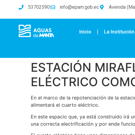
53702590
info@epam.gob.ec
Avenida (Mal
Inicio
La Institución
ESTACIÓN MIRA
ELÉCTRICO COMO
En el marco de la repotenciación de la estació
alimentará el cuarto eléctrico.
En este espacio que, ya está construido irá 
una correcta electrificación y por ende func