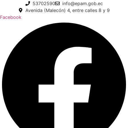
Ir
53702590
info@epam.gob.ec
al
Avenida (Malecón) 4, entre calles 8 y 9
contenido
Facebook