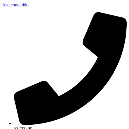
Ir al contenido
53702590