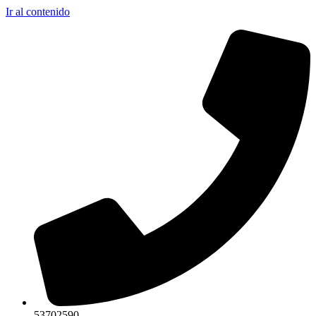
Ir al contenido
53702590