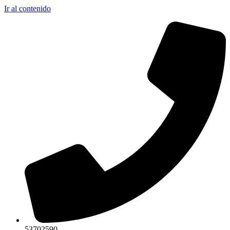
Ir al contenido
53702590