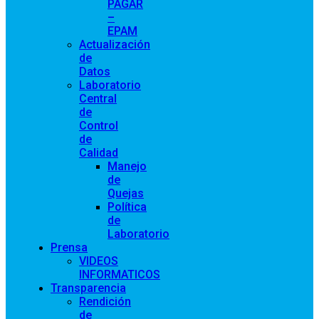
PAGAR
–
EPAM
Actualización
de
Datos
Laboratorio
Central
de
Control
de
Calidad
Manejo
de
Quejas
Política
de
Laboratorio
Prensa
VIDEOS
INFORMATICOS
Transparencia
Rendición
de