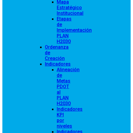
Mapa
Estratégico
Institucional
Etapas
de
Implementación
PLAN
H2030
Ordenanza
de
Creación
Indicadores
Alineación
de
Metas
PDOT
al
PLAN
H2030
Indicadores
KPI
por
niveles
Indicadores