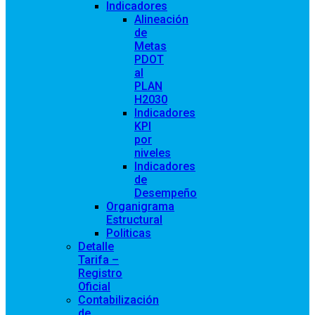
Indicadores
Alineación
de
Metas
PDOT
al
PLAN
H2030
Indicadores
KPI
por
niveles
Indicadores
de
Desempeño
Organigrama
Estructural
Politicas
Detalle
Tarifa –
Registro
Oficial
Contabilización
de