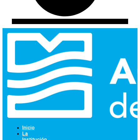
Inicio
La
Institución