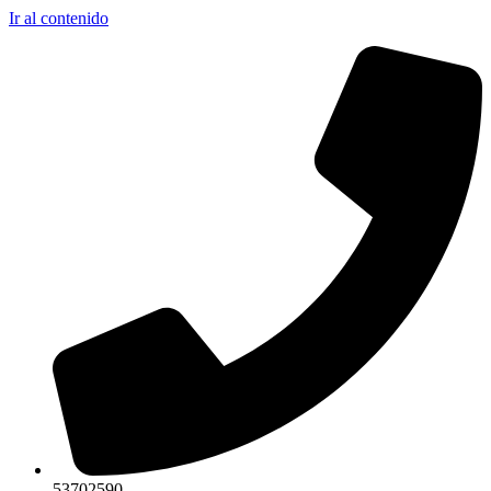
Ir al contenido
53702590