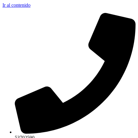
Ir al contenido
53702590