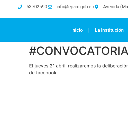
53702590
info@epam.gob.ec
Avenida (Mal
Inicio
La Institución
#CONVOCATORI
El jueves 21 abril, realizaremos la deliberaci
de facebook.