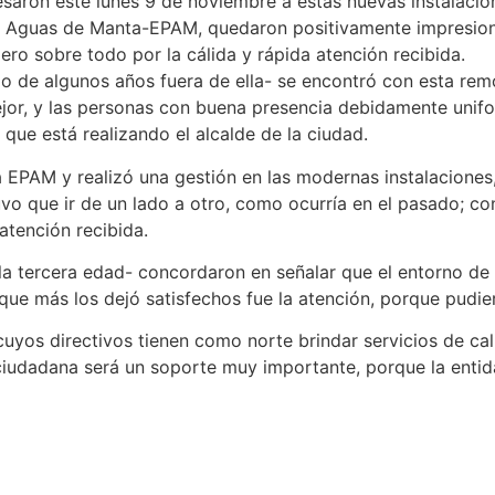
saron este lunes 9 de noviembre a estas nuevas instalacion
ica Aguas de Manta-EPAM, quedaron positivamente impresio
pero sobre todo por la cálida y rápida atención recibida.
o de algunos años fuera de ella- se encontró con esta remo
mejor, y las personas con buena presencia debidamente uni
jo que está realizando el alcalde de la ciudad.
 EPAM y realizó una gestión en las modernas instalaciones
uvo que ir de un lado a otro, como ocurría en el pasado; c
atención recibida.
a tercera edad- concordaron en señalar que el entorno de 
que más los dejó satisfechos fue la atención, porque pudier
uyos directivos tienen como norte brindar servicios de cali
ciudadana será un soporte muy importante, porque la entid