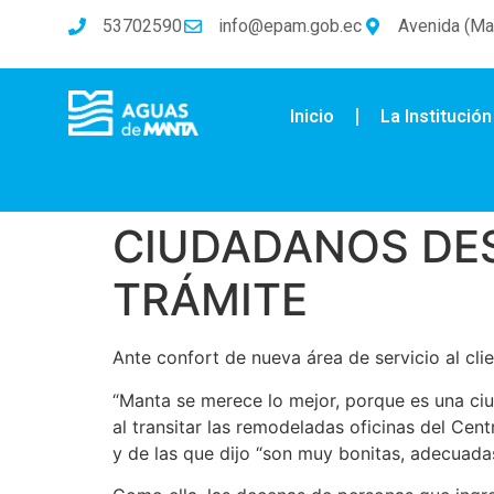
53702590
info@epam.gob.ec
Avenida (Mal
Inicio
La Institución
CIUDADANOS DES
TRÁMITE
Ante confort de nueva área de servicio al clie
“Manta se merece lo mejor, porque es una ciu
al transitar las remodeladas oficinas del Cen
y de las que dijo “son muy bonitas, adecuadas