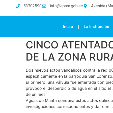
53702590
info@epam.gob.ec
Avenida (Mal
Inicio
La Institución
CINCO ATENTADO
DE LA ZONA RUR
Dos nuevos actos vandálicos contra la red pú
específicamente en la parroquia San Lorenzo
El primero, una válvula fue enterrada con piedr
provocó el desperdicio de agua en el sitio El
de un mes.
Aguas de Manta condena estos actos delincuenc
investigaciones correspondientes y dar con l