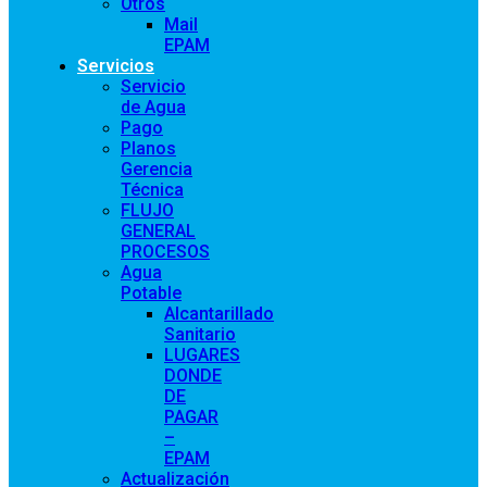
Otros
Mail
EPAM
Servicios
Servicio
de Agua
Pago
Planos
Gerencia
Técnica
FLUJO
GENERAL
PROCESOS
Agua
Potable
Alcantarillado
Sanitario
LUGARES
DONDE
DE
PAGAR
–
EPAM
Actualización