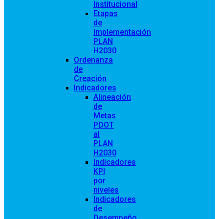
Institucional
Etapas
de
Implementación
PLAN
H2030
Ordenanza
de
Creación
Indicadores
Alineación
de
Metas
PDOT
al
PLAN
H2030
Indicadores
KPI
por
niveles
Indicadores
de
Desempeño