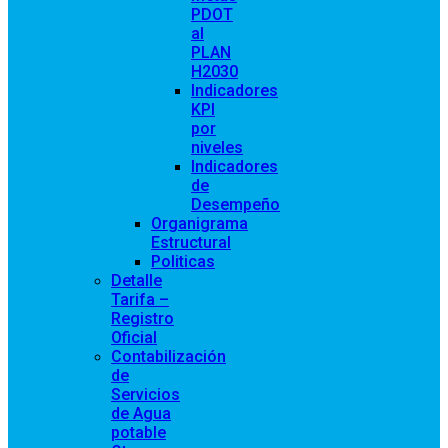
PDOT
al
PLAN
H2030
Indicadores
KPI
por
niveles
Indicadores
de
Desempeño
Organigrama
Estructural
Politicas
Detalle
Tarifa –
Registro
Oficial
Contabilización
de
Servicios
de Agua
potable