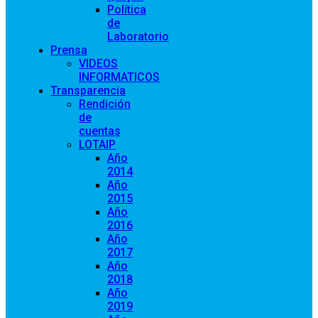
Política
de
Laboratorio
Prensa
VIDEOS
INFORMATICOS
Transparencia
Rendición
de
cuentas
LOTAIP
Año
2014
Año
2015
Año
2016
Año
2017
Año
2018
Año
2019