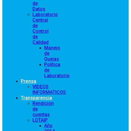
de
Datos
Laboratorio
Central
de
Control
de
Calidad
Manejo
de
Quejas
Política
de
Laboratorio
Prensa
VIDEOS
INFORMATICOS
Transparencia
Rendición
de
cuentas
LOTAIP
Año