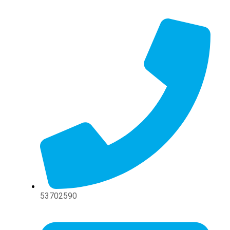
Ir
al
contenido
53702590