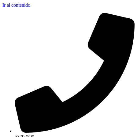
Ir al contenido
53702590