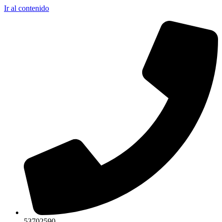
Ir al contenido
53702590