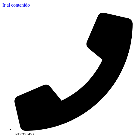
Ir al contenido
53702590