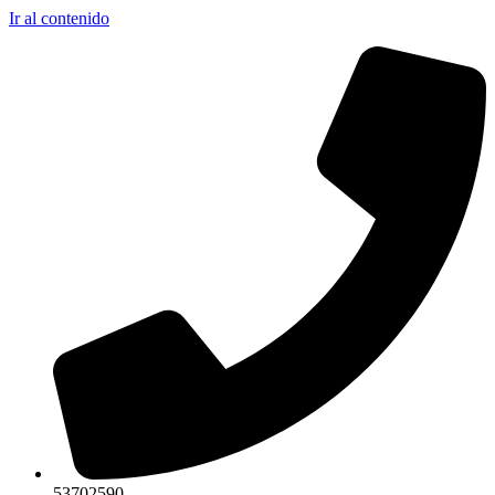
Ir al contenido
53702590