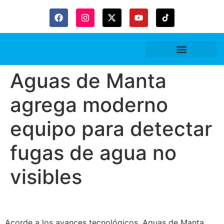
Gaceta Trubitaria
Aguas de Manta
agrega moderno
equipo para detectar
fugas de agua no
visibles
Acorde a los avances tecnológicos, Aguas de Manta