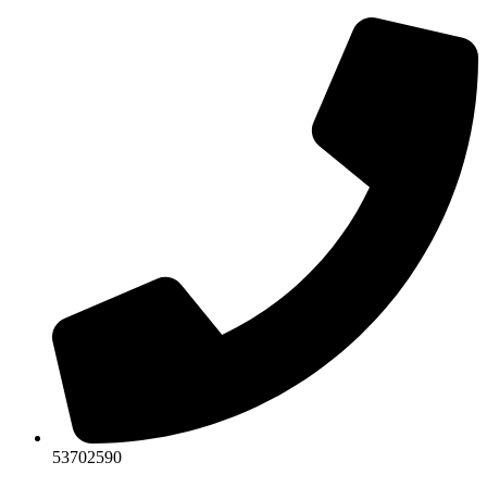
Ir
al
contenido
53702590