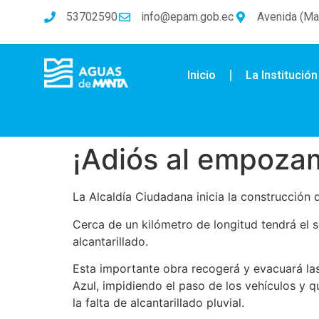
53702590
info@epam.gob.ec
Avenida (Mal
Inicio
La Institución
¡Adiós al empozam
La Alcaldía Ciudadana inicia la construcción 
Cerca de un kilómetro de longitud tendrá el 
alcantarillado.
Esta importante obra recogerá y evacuará las
Azul, impidiendo el paso de los vehículos y q
la falta de alcantarillado pluvial.