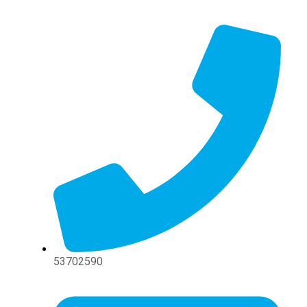
Ir
al
contenido
53702590