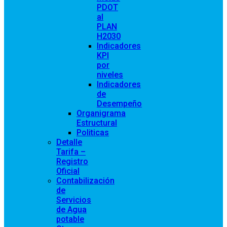
PDOT
al
PLAN
H2030
Indicadores
KPI
por
niveles
Indicadores
de
Desempeño
Organigrama
Estructural
Politicas
Detalle
Tarifa –
Registro
Oficial
Contabilización
de
Servicios
de Agua
potable