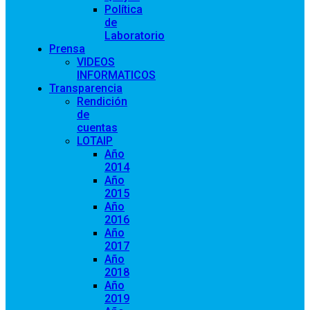
Política
de
Laboratorio
Prensa
VIDEOS
INFORMATICOS
Transparencia
Rendición
de
cuentas
LOTAIP
Año
2014
Año
2015
Año
2016
Año
2017
Año
2018
Año
2019