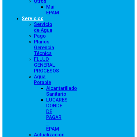
Otros
Mail
EPAM
Servicios
Servicio
de Agua
Pago
Planos
Gerencia
Técnica
FLUJO
GENERAL
PROCESOS
Agua
Potable
Alcantarillado
Sanitario
LUGARES
DONDE
DE
PAGAR
–
EPAM
Actualización