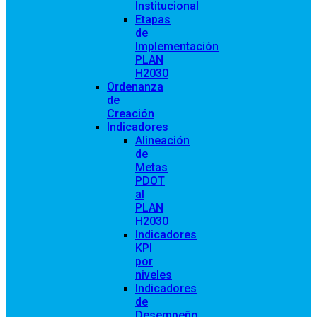
Institucional
Etapas
de
Implementación
PLAN
H2030
Ordenanza
de
Creación
Indicadores
Alineación
de
Metas
PDOT
al
PLAN
H2030
Indicadores
KPI
por
niveles
Indicadores
de
Desempeño