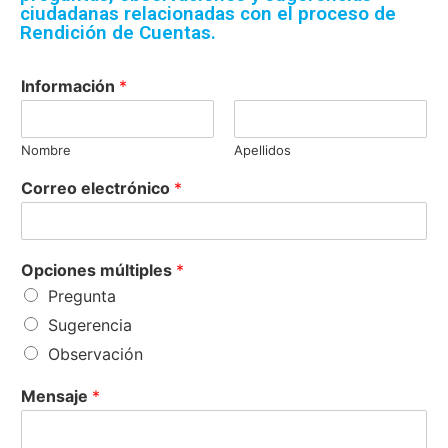
ciudadanas relacionadas con el proceso de
Rendición de Cuentas.
*
Información
*
m
ú
l
Nombre
Apellidos
t
i
Correo electrónico
*
p
l
e
s
Opciones múltiples
*
m
ú
Pregunta
l
Sugerencia
t
Observación
i
p
l
Mensaje
*
e
s